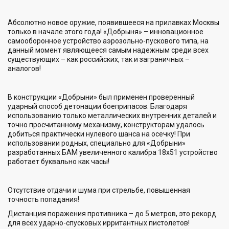
Абсолютно новое оружие, появившееся на прилавках Москвы
только в начале этого года! «Добрыня» – инновационное
самооборонное устройство аэрозольно-пускового типа, на
данный момент являющееся самым надежным среди всех
существующих – как российских, так и заграничных –
аналогов!
В конструкции «Добрыни» был применен проверенный
ударный способ детонации боеприпасов. Благодаря
использованию только металлических внутренних деталей и
точно просчитанному механизму, конструкторам удалось
добиться практически нулевого шанса на осечку! При
использовании родных, специально для «Добрыни»
разработанных БАМ увеличенного калибра 18х51 устройство
работает буквально как часы!
Отсутствие отдачи и шума при стрельбе, повышенная
точность попадания!
Дистанция поражения противника – до 5 метров, это рекорд
для всех ударно-спусковых ирритантных пистолетов!