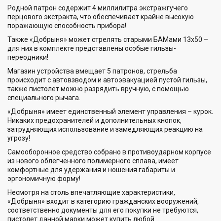
Родной патрон содержит 4 миллилитра экстражгучего
перцового экстракта, что обеспечивает крайне высокую
поражающую способность прибора!
Также «Добрыня» может стрелять старыми БАМами 13х50 –
для них в комплекте представлены особые гильзы-
переодники!
Магазин устройства вмещает 5 патронов, стрельба
происходит с автовзводом и автоэвакуацией пустой гильзы,
также пистолет можно разрядить вручную, с помощью
специального рычага.
«Добрыня» имеет единственный элемент управления – курок.
Никаких предохранителей и дополнительных кнопок,
затрудняющих использование и замедляющих реакцию на
угрозу!
Самооборонное средство собрано в противоударном корпусе
из нового облегченного полимерного сплава, имеет
комфортные для удержания и ношения габариты и
эргономичную форму!
Несмотря на столь впечатляющие характеристики,
«Добрыня» входит в категорию гражданских вооружений,
соответственно документы для его покупки не требуются,
пистолет данной марки может купить любой