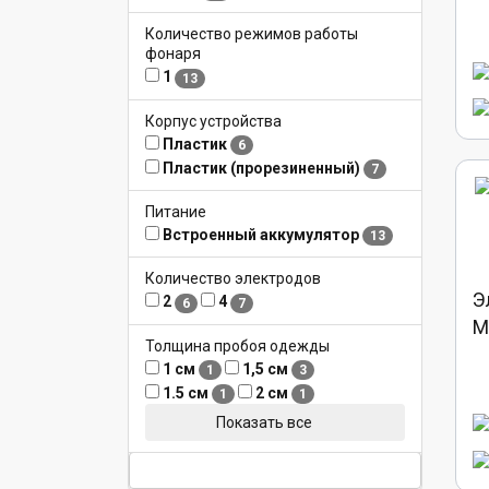
Количество режимов работы
фонаря
1
13
Корпус устройства
Пластик
6
Пластик (прорезиненный)
7
Питание
Встроенный аккумулятор
13
Количество электродов
Э
2
4
6
7
M
Толщина пробоя одежды
1 см
1,5 см
1
3
1.5 см
2 см
1
1
Показать все