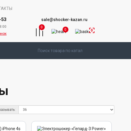
ТАКТЫ
-53
sale@shocker-kazan.ru
8:00
0
0
0
онок
ры
казывать: