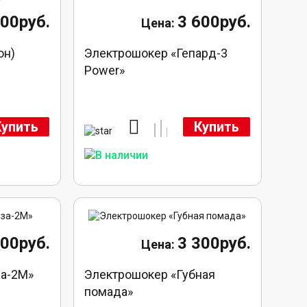
900руб.
3 600руб.
он)
Электрошокер «Гепард-3
Power»
Купить
Купить
800руб.
3 300руб.
за-2М»
Электрошокер «Губная
помада»