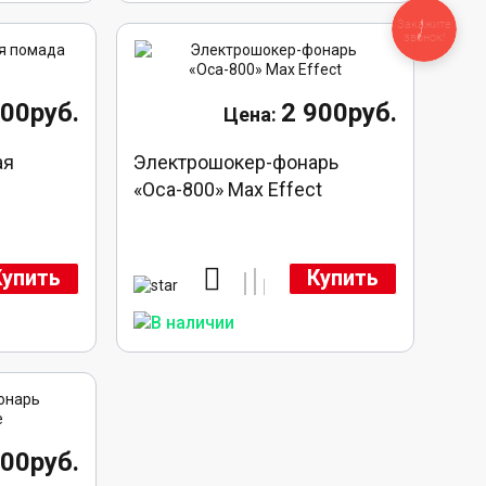
Закажите
звонок!
300руб.
2 900руб.
ая
Электрошокер-фонарь
«Оса-800» Max Effect
Купить
Купить
400руб.