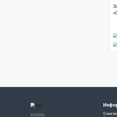
Э
«
Инфо
О магаз
КАЗАНЬ -