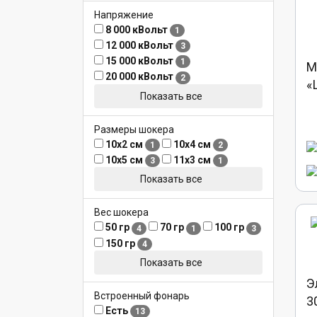
Напряжение
8 000 кВольт
1
12 000 кВольт
3
15 000 кВольт
1
М
20 000 кВольт
2
«
Показать все
Размеры шокера
10х2 см
10х4 см
1
2
10х5 см
11х3 см
3
1
Показать все
Вес шокера
50 гр
70 гр
100 гр
4
1
3
150 гр
4
Показать все
Э
Встроенный фонарь
3
Есть
13