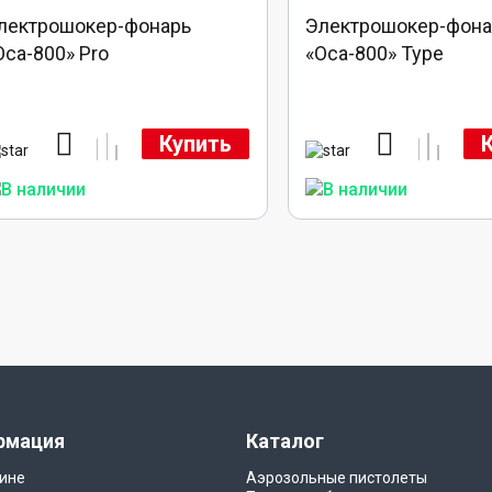
лектрошокер-фонарь
Электрошокер-фона
Оса-800» Pro
«Оса-800» Type
Купить
рмация
Каталог
ине
Аэрозольные пистолеты